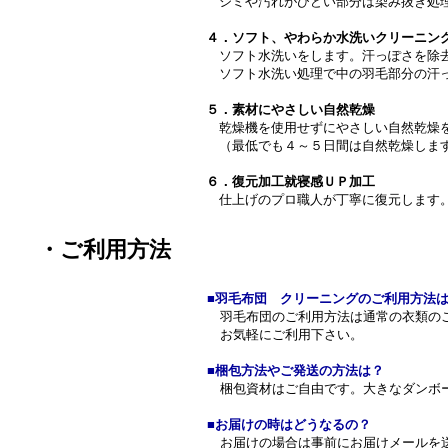
シミや汚れがひどい部分は染み抜き処
４．ソフト、やわらか水洗いクリーニン
ソフト水洗いをします。汗っぽさを除
ソフト水洗い処理で中の羽毛部分の汗っ
５．素材にやさしい自然乾燥
乾燥機を使用せずにやさしい自然乾燥
（最低でも４～５日間は自然乾燥します
６．復元加工就寝感ＵＰ加工
仕上げのプロ職人が丁寧に復元します
・ご利用方法
■羽毛布団 クリーニングのご利用方法
羽毛布団のご利用方法は通常の衣類の
お気軽にご利用下さい。
■梱包方法やご発送の方法は？
梱包資材はご自由です。大きなダンボ
■お届けの時はどうなるの？
お届けの場合は事前にお届けメールを送